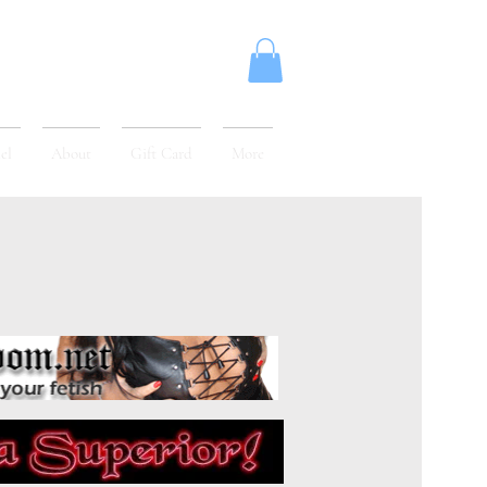
el
About
Gift Card
More