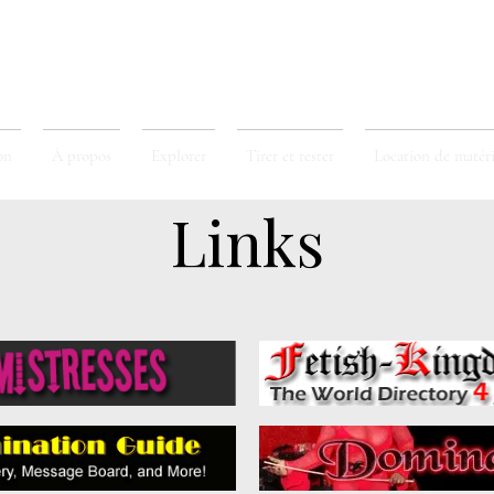
on
À propos
Explorer
Tirer et rester
Location de matéri
Links