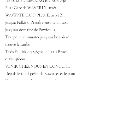
DEPUIS ÉDIMBOURG EN BUS X38
Bus : Gare de WAVERLY, arrêt
WA/WATERLOO PLACE, arrêt ZH,
jusqu'à Falkirk. Prendre ensuite un taxi
jusqu'au domaine de Powfoulis.
Taxi pour 10 minutes jusqu'au lieu où se
trouve le studio
Taxis Falkirk
01324870540
Taxis Bruce
01324636000
VENIR CHEZ NOUS EN CONDUITE
Depuis le rond-point de Bowtrees et le pont
Kincardine, en direction du sud, continuez
sur la voie rapide A905 et tournez à gauche
en direction du Powfoulis Manor Hotel.
Suivez la route jusqu'au carrefour en
quinconce, continuez tout droit et passez