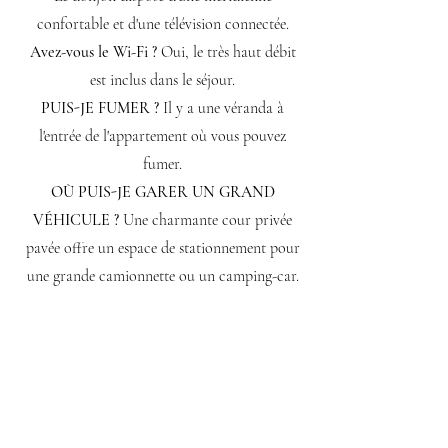
confortable et d'une télévision connectée.
Avez-vous le Wi-Fi ?
Oui, le très haut débit
est inclus dans le séjour.
PUIS-JE FUMER ?
Il y a une véranda à
l'entrée de l'appartement où vous pouvez
fumer.
OÙ PUIS-JE GARER UN GRAND
VÉHICULE ?
Une charmante cour privée
pavée offre un espace de stationnement pour
une grande camionnette ou un camping-car.
Avons-nous un jardin où vous pouvez vous
asseoir ?
Oui ! Nous disposons d'un
magnifique jardin privé et d'un dôme
géodésique à votre disposition.